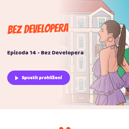
Bez Developera
Epizoda 14 - Bez Developera
play_arrow
Spustit prohlížení