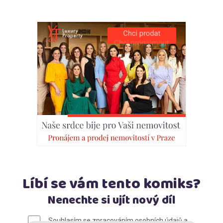
Líbí se vám tento komiks?
Nenechte si ujít nový díl
E-mail
*
Souhlasím se zpracováním osobních údajů a