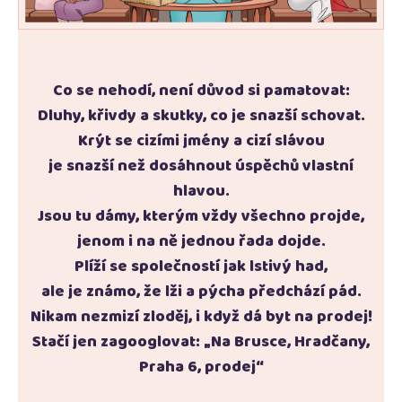
Co se nehodí, není důvod si pamatovat:
Dluhy, křivdy a skutky, co je snazší schovat.
Krýt se cizími jmény a cizí slávou
je snazší než dosáhnout úspěchů vlastní
hlavou.
Jsou tu dámy, kterým vždy všechno projde,
jenom i na ně jednou řada dojde.
Plíží se společností jak lstivý had,
ale je známo, že lži a pýcha předchází pád.
Nikam nezmizí zloděj, i když dá byt na prodej!
Stačí jen zagooglovat: „Na Brusce, Hradčany,
Praha 6, prodej“