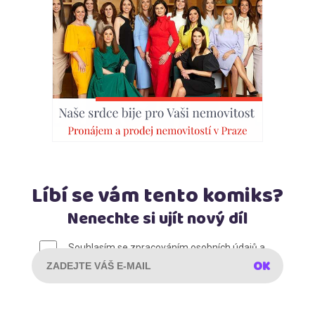
Líbí se vám tento komiks?
Nenechte si ujít nový díl
E-mail
*
Souhlasím se zpracováním osobních údajů a
zasíláním obchodních sdělení (
plné znění
)