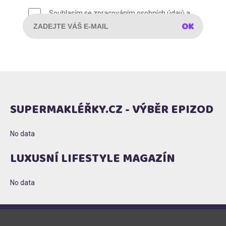
E-mail
*
Souhlasím se zpracováním osobních údajů a
zasíláním obchodních sdělení (
plné znění
)
SUPERMAKLÉŘKY.CZ - VÝBĚR EPIZOD
No data
LUXUSNÍ LIFESTYLE MAGAZÍN
No data