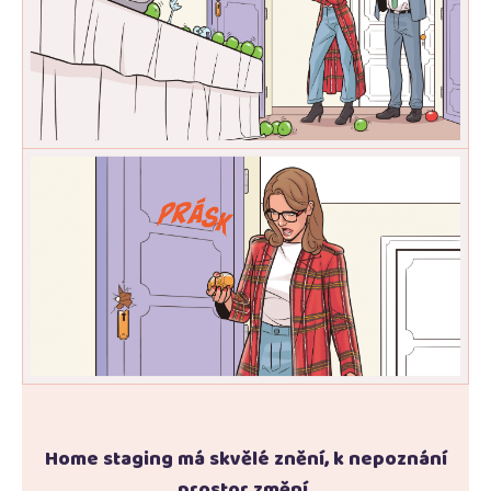
Home staging má skvělé znění, k nepoznání
prostor změní.