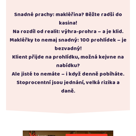
Snadné prachy: makléřina? Běžte radši do
kasina!
Na rozdíl od realit: výhra-prohra – a je klid.
Makléřky to nemaj snadný: 100 prohlídek – je
bezvadný!
Klient přijde na prohlídku, možná kejvne na
nabídku?
Ale jisté to nemáte – i když denně pobíháte.
Stoprocentní jsou jednání, velká rizika a
daně.