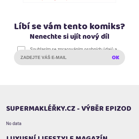
Líbí se vám tento komiks?
Nenechte si ujít nový díl
E-mail
*
Souhlasím se zpracováním osobních údajů a
zasíláním obchodních sdělení (
plné znění
)
SUPERMAKLÉŘKY.CZ - VÝBĚR EPIZOD
No data
LUXUSNÍ LIFESTYLE MAGAZÍN