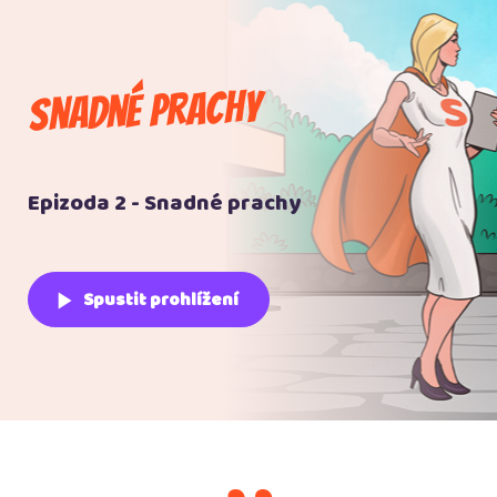
Snadné prachy
Epizoda 2 - Snadné prachy
play_arrow
Spustit prohlížení